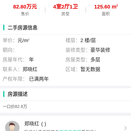
82.80万元
4
室
2
厅
1
卫
125.60 m
2
售价
房型
面积
二手房源信息
单价：
元/m
楼层：
2 楼/层
2
朝向：
装修类型：
豪华装修
房屋年代：
年
房屋类型：
多层
联系人：
郑晓红
区域：
暂无数据
产权年限：
已满两年
房源描述
一口价82.8万
郑晓红
( )