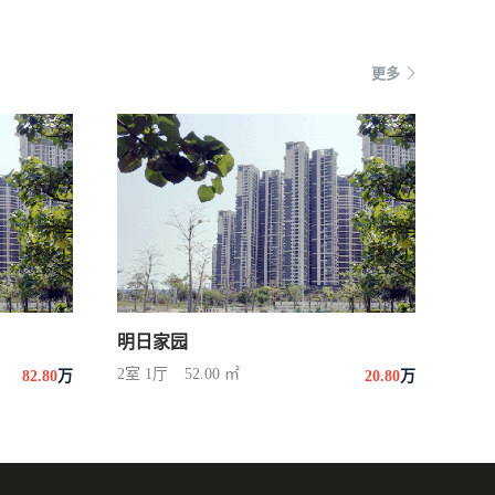
更多
明日家园
2室 1厅
52.00 ㎡
82.80
万
20.80
万