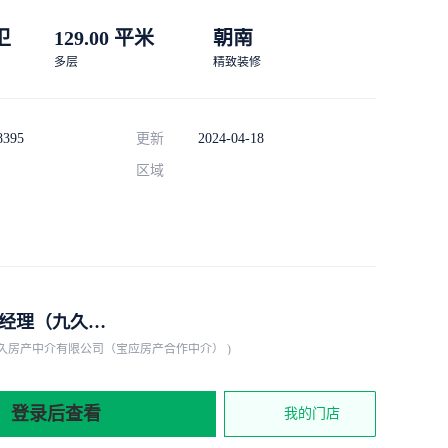
 卫
129.00 平米
朝南
多层
精致装修
8395
更新
2024-04-18
区域
张经理（九久房产）
九久房产中介有限公司（宝应房产合作中介） )
登录后查看
我的门店