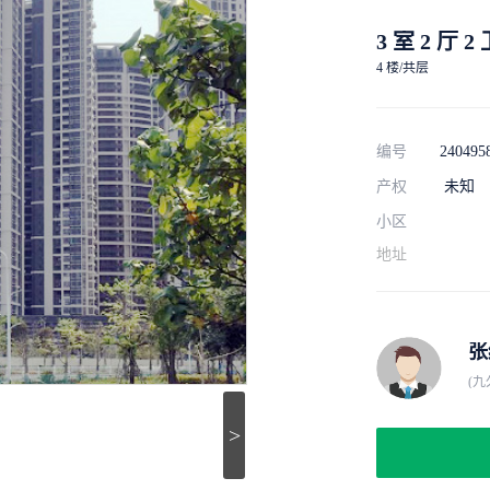
3 室 2 厅 2
4 楼/共层
编号
240495
产权
未知
小区
地址
(
>