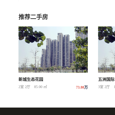
推荐二手房
新城生态花园
五洲国际
2室 2厅
85.00 ㎡
3室 2厅
73.80
万